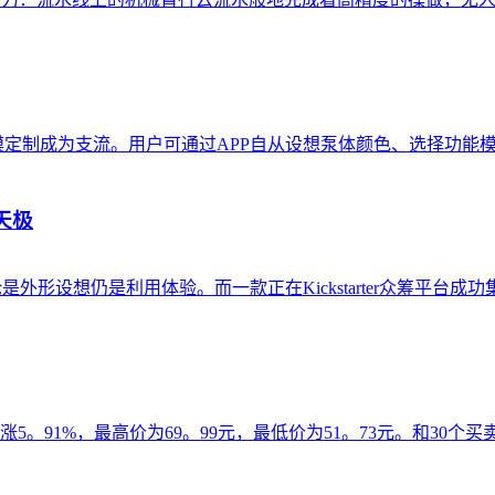
定制成为支流。用户可通过APP自从设想泵体颜色、选择功能模块
天极
是外形设想仍是利用体验。而一款正在Kickstarter众筹平台成
。91%，最高价为69。99元，最低价为51。73元。和30个买卖