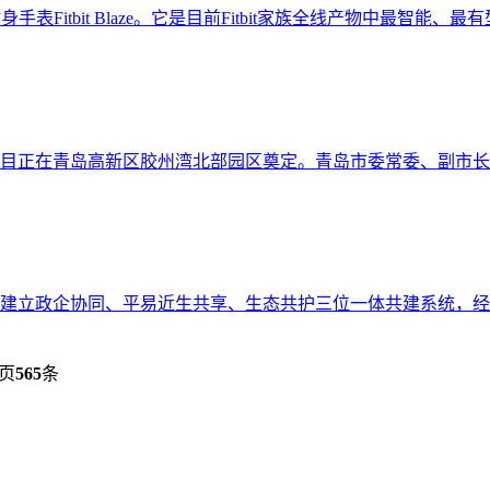
表Fitbit Blaze。它是目前Fitbit家族全线产物中最智能、
目正在青岛高新区胶州湾北部园区奠定。青岛市委常委、副市长、
，建立政企协同、平易近生共享、生态共护三位一体共建系统，经济
页
565
条