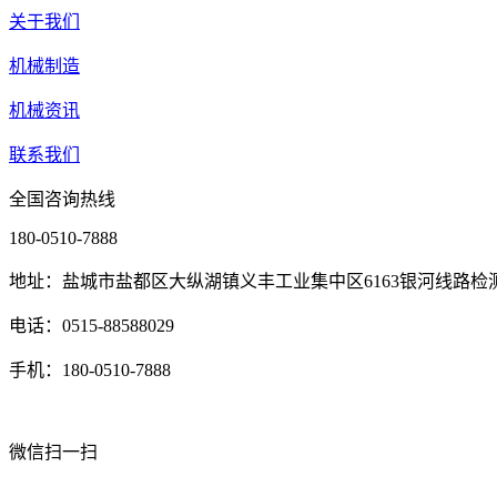
关于我们
机械制造
机械资讯
联系我们
全国咨询热线
180-0510-7888
地址：盐城市盐都区大纵湖镇义丰工业集中区6163银河线路检
电话：0515-88588029
手机：180-0510-7888
微信扫一扫