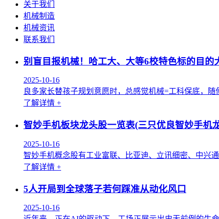
关于我们
机械制造
机械资讯
联系我们
别盲目报机械！哈工大、大等6校特色标的目的
2025-10-16
良多家长替孩子规划意愿时，总感觉机械=工科保底，随
了解详情 +
智妙手机板块龙头股一览表(三只优良智妙手机
2025-10-16
智妙手机概念股有工业富联、比亚迪、立讯细密、中兴通信
了解详情 +
5人开局到全球落子若何踩准从动化风口
2025-10-16
近年来，正在AI的驱动下，工场正展示出史无前例的生命