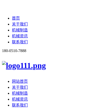
首页
关于我们
机械制造
机械资讯
联系我们
180-0510-7888
网站首页
关于我们
机械制造
机械资讯
联系我们